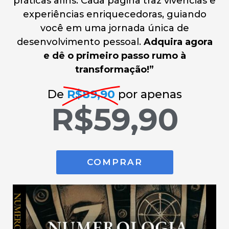
práticas afins. Cada página traz vivências e
experiências enriquecedoras, guiando
você em uma jornada única de
desenvolvimento pessoal.
Adquira agora
e dê o primeiro passo rumo à
transformação!”
De
R$89,90
por apenas
R$59,90
COMPRAR