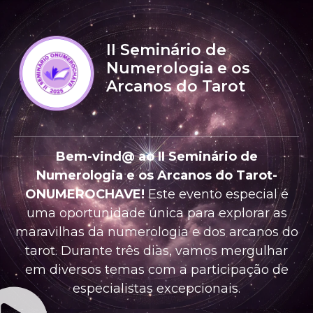
II Seminário de
Numerologia e os
Arcanos do Tarot
Bem-vind@ ao II Seminário de
Numerologia e os Arcanos do Tarot-
ONUMEROCHAVE!
Este evento especial é
uma oportunidade única para explorar as
maravilhas da numerologia e dos arcanos do
tarot. Durante três dias, vamos mergulhar
em diversos temas com a participação de
especialistas excepcionais.