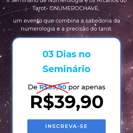
II Seminário de Numerologia e os Arcanos do
Tarot- ONUMEROCHAVE,
um evento que combina a sabedoria da
numerologia e a precisão do tarot.
03 Dias no
Seminário
De
R$59,90
por apenas
R$39,90
INSCREVA-SE