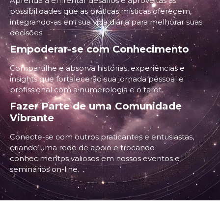
Aprenda a enfrentar desafios e aproveitas as
possibilidades que as práticas místicas oferecem,
integrando-as em sua vida diária para melhorar suas
decisões.
Empoderar-se com Conhecimento
Compartilhe e absorva histórias, experiências e
insights que fortalecerão sua jornada pessoal e
profissional com a numerologia e o tarot.
Fazer Parte de uma Comunidade
Vibrante
Conecte-se com outros praticantes e entusiastas,
criando uma rede de apoio e trocando
conhecimentos valiosos em nossos eventos e
seminários on-line.