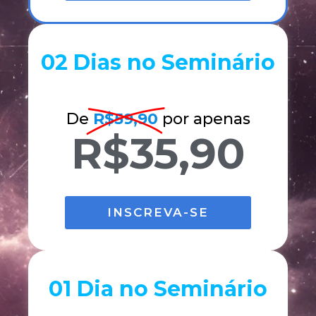
02 Dias no Seminário
De
R$59,90
por apenas
R$35,90
INSCREVA-SE
01 Dia no Seminário